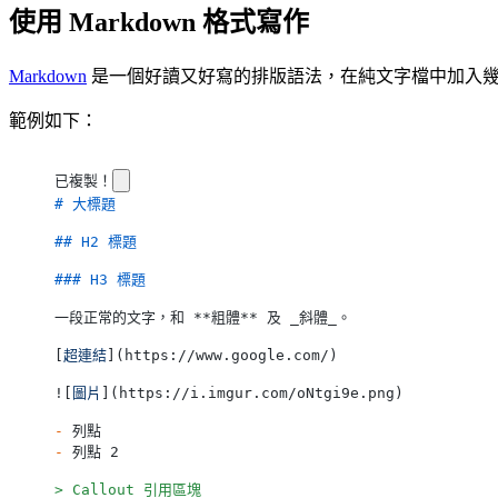
使用 Markdown 格式寫作
Markdown
是一個好讀又好寫的排版語法，在純文字檔中加入幾
範例如下：
已複製！
# 大標題
## H2 標題
### H3 標題
一段正常的文字，和 
**粗體**
 及 
_斜體_
。
[
超連結
]
(
https://www.google.com/
)
![
圖片
]
(
https://i.imgur.com/oNtgi9e.png
)
-
 列點
-
 列點 2
> Callout 引用區塊