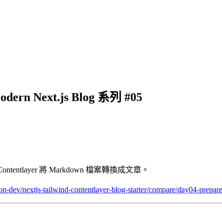
ern Next.js Blog 系列 #05
ntlayer 將 Markdown 檔案轉換成文章。
son-dev/nextjs-tailwind-contentlayer-blog-starter/compare/day04-prepa